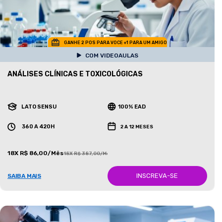
GANHE 2 POS PARA VOCE +1 PARA UM AMIGO
COM VIDEOAULAS
ANÁLISES CLÍNICAS E TOXICOLÓGICAS
LATO SENSU
100% EAD
360 A 420H
2 A 12 MESES
18X R$ 86,00/Mês
18X R$ 387,00/Mês
INSCREVA-SE
SAIBA MAIS