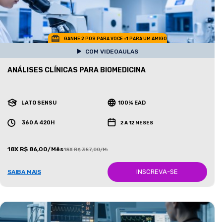
GANHE 2 POS PARA VOCE +1 PARA UM AMIGO
COM VIDEOAULAS
ANÁLISES CLÍNICAS PARA BIOMEDICINA
LATO SENSU
100% EAD
360 A 420H
2 A 12 MESES
18X R$ 86,00/Mês
18X R$ 387,00/Mês
INSCREVA-SE
SAIBA MAIS