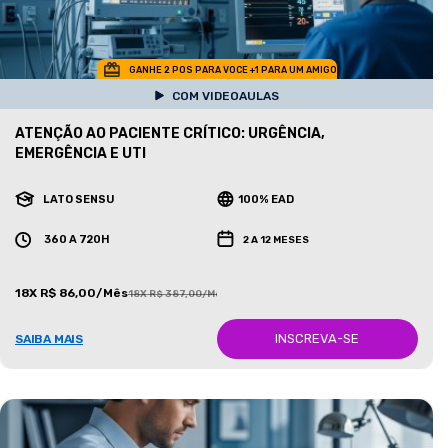
GANHE 2 POS PARA VOCE +1 PARA UM AMIGO
COM VIDEOAULAS
ATENÇÃO AO PACIENTE CRÍTICO: URGÊNCIA,
EMERGÊNCIA E UTI
LATO SENSU
100% EAD
360 A 720H
2 A 12 MESES
18X R$ 86,00/Mês
18X R$ 387,00/Mês
INSCREVA-SE
SAIBA MAIS