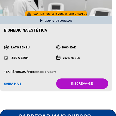
GANHE 2 POS PARA VOCE +1 PARA UM AMIGO
COM VIDEOAULAS
BIOMEDICINA ESTÉTICA
LATO SENSU
100% EAD
360 A 720H
2 A 12 MESES
18X R$ 105,00/Mês
18X R$ 472,50/Mês
INSCREVA-SE
SAIBA MAIS