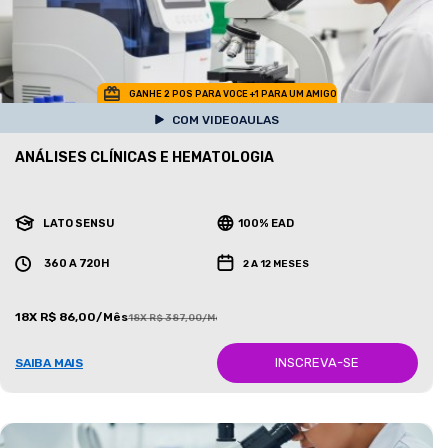
GANHE 2 POS PARA VOCE +1 PARA UM AMIGO
COM VIDEOAULAS
ANÁLISES CLÍNICAS E HEMATOLOGIA
LATO SENSU
100% EAD
360 A 720H
2 A 12 MESES
18X R$ 86,00/Mês
18X R$ 387,00/Mês
INSCREVA-SE
SAIBA MAIS