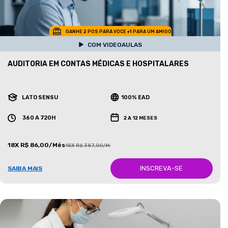
GANHE 2 POS PARA VOCE +1 PARA UM AMIGO
COM VIDEOAULAS
AUDITORIA EM CONTAS MÉDICAS E HOSPITALARES
LATO SENSU
100% EAD
360 A 720H
2 A 12 MESES
18X R$ 86,00/Mês
18X R$ 387,00/Mês
INSCREVA-SE
SAIBA MAIS