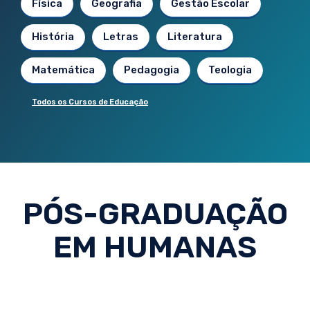
Física
Geografia
Gestão Escolar
História
Letras
Literatura
Matemática
Pedagogia
Teologia
Todos os Cursos de Educação
PÓS-GRADUAÇÃO
EM HUMANAS