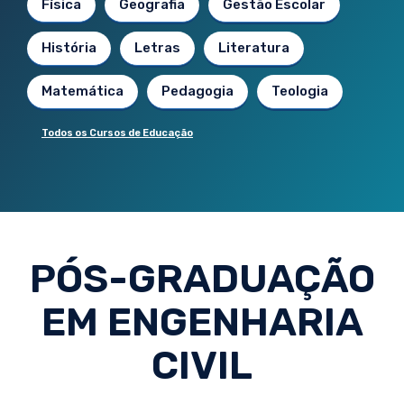
Física
Geografia
Gestão Escolar
História
Letras
Literatura
Matemática
Pedagogia
Teologia
Todos os Cursos de Educação
PÓS-GRADUAÇÃO
EM ENGENHARIA
CIVIL