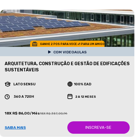
GANHE 2 POS PARA VOCE +1 PARA UM AMIGO
COM VIDEOAULAS
ARQUITETURA, CONSTRUÇÃO E GESTÃO DE EDIFICAÇÕES
SUSTENTÁVEIS
LATO SENSU
100% EAD
360 A 720H
2 A 12 MESES
18X R$ 86,00/Mês
18X R$ 387,00/Mês
INSCREVA-SE
SAIBA MAIS