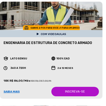
GANHE 2 POS PARA VOCE +1 PARA UM AMIGO
COM VIDEOAULAS
ENGENHARIA DE ESTRUTURA DE CONCRETO ARMADO
LATO SENSU
100% EAD
360 A 720H
2 A 12 MESES
18X R$ 86,00/Mês
18X R$ 387,00/Mês
INSCREVA-SE
SAIBA MAIS