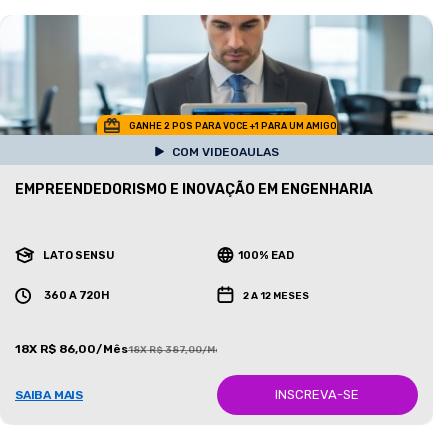
GANHE 2 POS PARA VOCE +1 PARA UM AMIGO
COM VIDEOAULAS
EMPREENDEDORISMO E INOVAÇÃO EM ENGENHARIA
LATO SENSU
100% EAD
360 A 720H
2 A 12 MESES
18X R$ 86,00/Mês
18X R$ 387,00/Mês
INSCREVA-SE
SAIBA MAIS