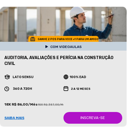
GANHE 2 POS PARA VOCE +1 PARA UM AMIGO
COM VIDEOAULAS
AUDITORIA, AVALIAÇÕES E PERÍCIA NA CONSTRUÇÃO
CIVIL
LATO SENSU
100% EAD
360 A 720H
2 A 12 MESES
18X R$ 86,00/Mês
18X R$ 387,00/Mês
INSCREVA-SE
SAIBA MAIS