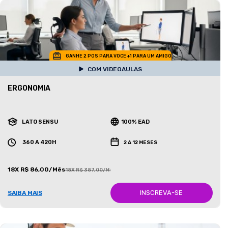
GANHE 2 POS PARA VOCE +1 PARA UM AMIGO
COM VIDEOAULAS
ERGONOMIA
LATO SENSU
100% EAD
360 A 420H
2 A 12 MESES
18X R$ 86,00/Mês
18X R$ 387,00/Mês
INSCREVA-SE
SAIBA MAIS