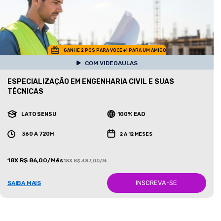
GANHE 2 POS PARA VOCE +1 PARA UM AMIGO
COM VIDEOAULAS
ESPECIALIZAÇÃO EM ENGENHARIA CIVIL E SUAS
TÉCNICAS
LATO SENSU
100% EAD
360 A 720H
2 A 12 MESES
18X R$ 86,00/Mês
18X R$ 387,00/Mês
INSCREVA-SE
SAIBA MAIS